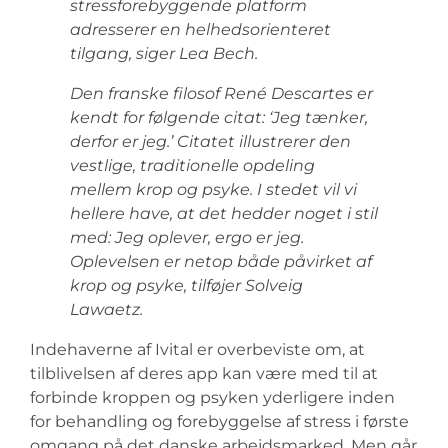
stressforebyggende platform
adresserer en helhedsorienteret
tilgang, siger Lea Bech.
Den franske filosof René Descartes er
kendt for følgende citat: ‘Jeg tænker,
derfor er jeg.’ Citatet illustrerer den
vestlige, traditionelle opdeling
mellem krop og psyke. I stedet vil vi
hellere have, at det hedder noget i stil
med: Jeg oplever, ergo er jeg.
Oplevelsen er netop både påvirket af
krop og psyke, tilføjer Solveig
Lawaetz.
Indehaverne af Ivital er overbeviste om, at
tilblivelsen af deres app kan være med til at
forbinde kroppen og psyken yderligere inden
for behandling og forebyggelse af stress i første
omgang på det danske arbejdsmarked. Men går