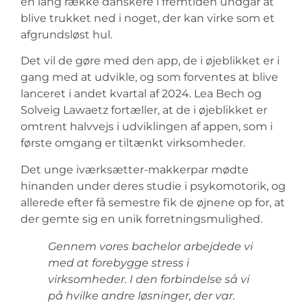
en lang række danskere i fremtiden undgår at
blive trukket ned i noget, der kan virke som et
afgrundsløst hul.
Det vil de gøre med den app, de i øjeblikket er i
gang med at udvikle, og som forventes at blive
lanceret i andet kvartal af 2024. Lea Bech og
Solveig Lawaetz fortæller, at de i øjeblikket er
omtrent halvvejs i udviklingen af appen, som i
første omgang er tiltænkt virksomheder.
Det unge iværksætter-makkerpar mødte
hinanden under deres studie i psykomotorik, og
allerede efter få semestre fik de øjnene op for, at
der gemte sig en unik forretningsmulighed.
Gennem vores bachelor arbejdede vi
med at forebygge stress i
virksomheder. I den forbindelse så vi
på hvilke andre løsninger, der var.