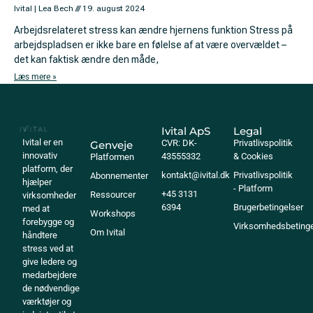
Ivital | Lea Bech
19. august 2024
Arbejdsrelateret stress kan ændre hjernens funktion Stress på
arbejdspladsen er ikke bare en følelse af at være overvældet –
det kan faktisk ændre den måde,
Læs mere »
Ivital ApS
Legal
Ivital er en
CVR: DK-
Privatlivspolitik
Genveje
innovativ
43555332
& Cookies
Platformen
platform, der
kontakt@ivital.dk
Privatlivspolitik
Abonnementer
hjælper
- Platform
+45 3131
Ressourcer
virksomheder
6394
Brugerbetingelser
med at
Workshops
forebygge og
Virksomhedsbetinge
Om Ivital
håndtere
stress ved at
give ledere og
medarbejdere
de nødvendige
værktøjer og