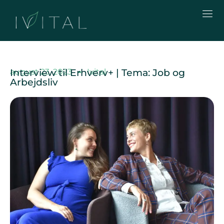
august 23, 2023
Interview til Erhverv+ | Tema: Job og
Ivital
Arbejdsliv