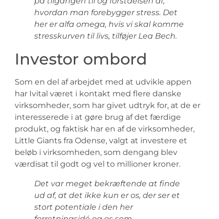
på tilgangen til og forståelsen af,
hvordan man forebygger stress. Det
her er alfa omega, hvis vi skal komme
stresskurven til livs, tilføjer Lea Bech.
Investor ombord
Som en del af arbejdet med at udvikle appen
har Ivital været i kontakt med flere danske
virksomheder, som har givet udtryk for, at de er
interesserede i at gøre brug af det færdige
produkt, og faktisk har en af de virksomheder,
Little Giants fra Odense, valgt at investere et
beløb i virksomheden, som dengang blev
værdisat til godt og vel to millioner kroner.
Det var meget bekræftende at finde
ud af, at det ikke kun er os, der ser et
stort potentiale i den her
forretningsidé og os som