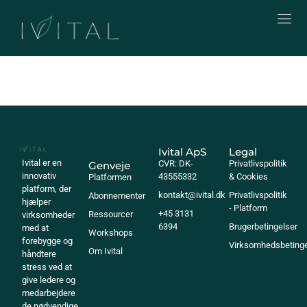
Kommer snart
Ivital ApS
Legal
Ivital er en
CVR: DK-
Privatlivspolitik
Genveje
innovativ
43555332
& Cookies
Platformen
platform, der
kontakt@ivital.dk
Privatlivspolitik
Abonnementer
hjælper
- Platform
+45 3131
Ressourcer
virksomheder
6394
Brugerbetingelser
med at
Workshops
forebygge og
Virksomhedsbetinge
Om Ivital
håndtere
stress ved at
give ledere og
medarbejdere
de nødvendige